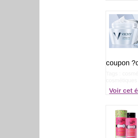
coupon ?ch
Tags :
cosmét
cosmétiques 
Voir cet 