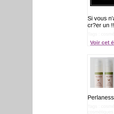
Si vous n'
cr?er un !
Tags :
cosmé
Voir cet 
Perlanes
Tags :
cosmét
cosmétiques 