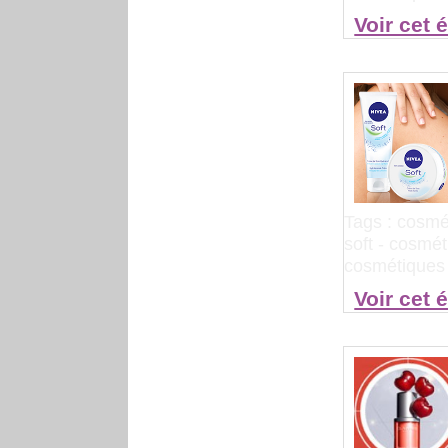
Voir cet 
Tags :
cosmét
soft
-
cosmét
cosmétiques ?
Voir cet 