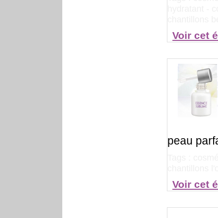
hydratant
-
c
chantillons 
Voir cet 
peau parfa
Tags :
cosmét
chantillons l
Voir cet 