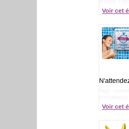
gratuits ? re
Voir cet 
N'attende
Tags :
cosmét
cosmétique
Voir cet 