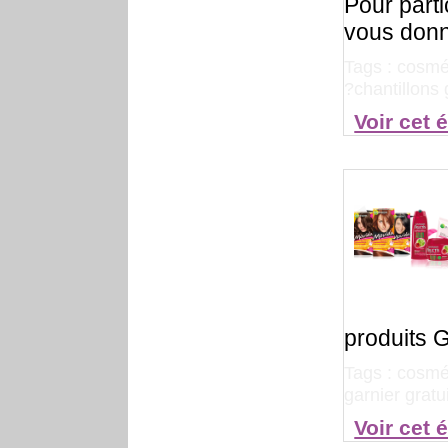
Pour parti
vous donno
Tags :
cosmét
?chantillons 
Voir cet 
produits G
Tags :
cosmét
garnier gratu
Voir cet 