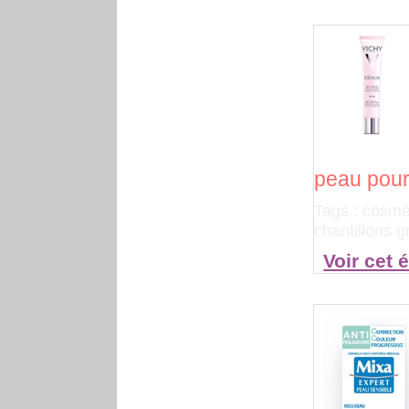
peau pour 
Tags :
cosmé
chantillons 
Voir cet 