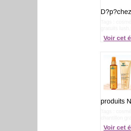
D?p?chez
Tags :
cosmét
gratuits lus
Voir cet 
produits 
Tags :
cosmé
chantillon gr
Voir cet 