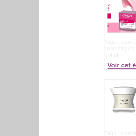
Tags :
cosmé
cosmétiques
gratuit
-
Voir cet 
Tags :
cosmé