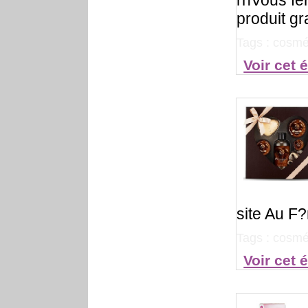
rnVous fe
produit gr
Tags :
cosmét
Voir cet 
site Au F?
Tags :
cosmét
Voir cet 