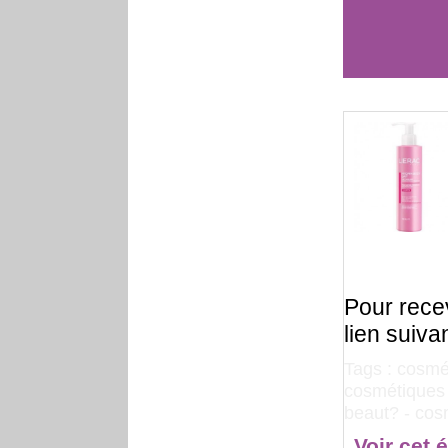
Pour rece
lien suiva
Tags :
cosmét
cosmétiques 
beaut?
-
cos
Voir cet 