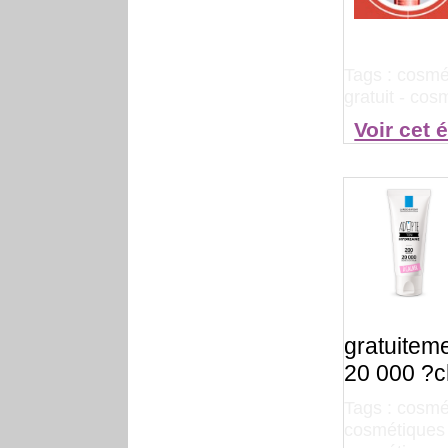
Tags :
cosmé
gratuit
-
cosm
Voir cet 
gratuiteme
20 000
?c
Tags :
cosmé
cosmétiques