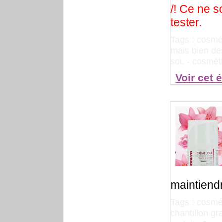
/! Ce ne s
tester.
Tags :
cosmét
mais bien des
soi.
-
cosméti
Voir cet 
maintiend
Tags :
cosmét
chantillon g