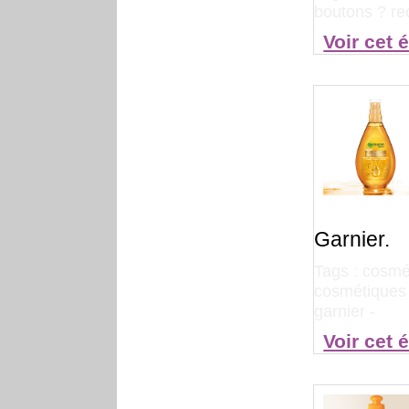
boutons ? re
Voir cet 
Garnier.
Tags :
cosmé
cosmétiques 
garnier
-
Voir cet 