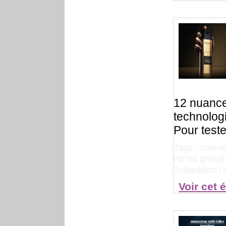
12 nuance
technologi
Pour tester
Tags :
cosmét
l'or?al gratui
?chantillon l
Voir cet 