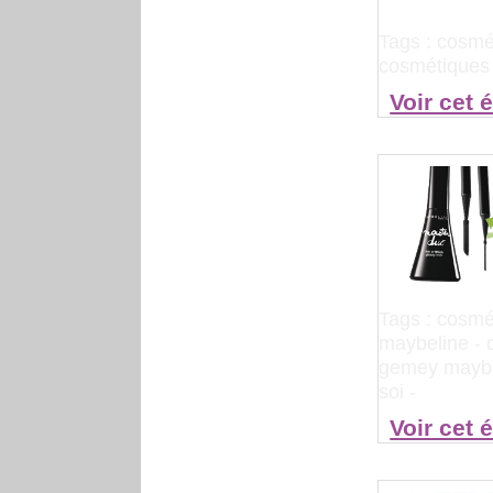
Tags :
cosmét
cosmétiques 
Voir cet 
Tags :
cosmét
maybeline
-
gemey mayb
soi
-
Voir cet 