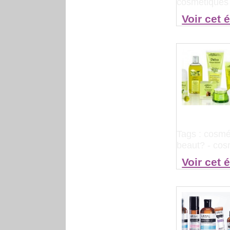
cosmétiques
Voir cet 
Tags :
cosmét
beaut?
-
cos
Voir cet 