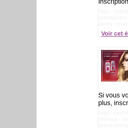
Inscriptio
Tags :
cosmét
gratuitemen
vernis
-
cosm
Voir cet 
Si vous v
plus, insc
Tags :
cosmé
cheveux
-
co
gratuit sha