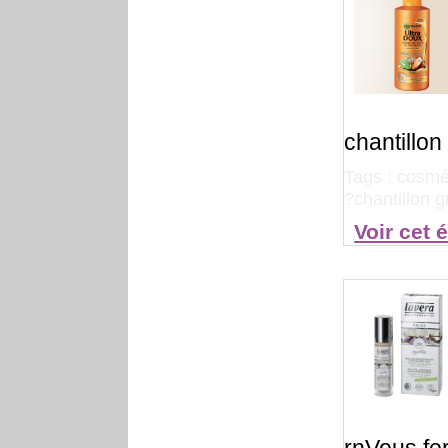
chantillon
Tags :
cosmét
?chantillon g
Voir cet 