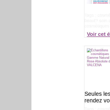
Tags :
cosmét
beaut? soin 
cosmétiques 
Voir cet 
Seules le
rendez vou
Tags :
cosm