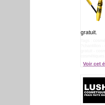
gratuit.
Tags :
cosmé
?chantillon
-
gratuit
-
cosm
cosmétiques 
Voir cet 