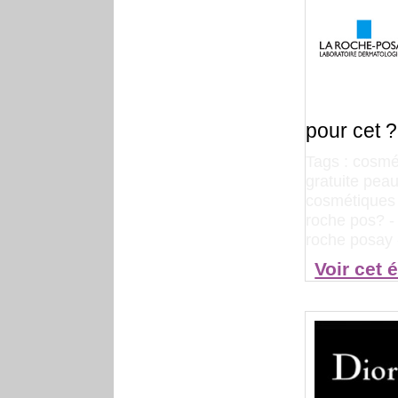
pour cet ?
Tags :
cosmét
gratuite pea
cosmétiques 
roche pos?
roche posay
Voir cet 