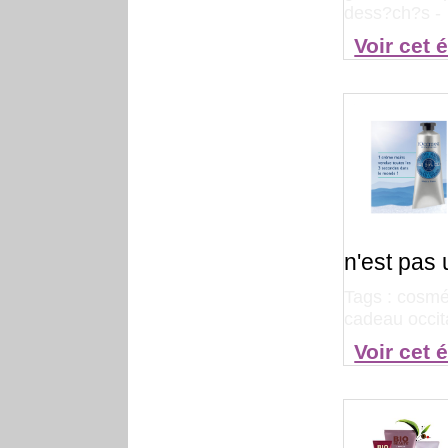
dess?ch?s
-
Voir cet 
n'est pas
Tags :
cosmét
cadeau occi
Voir cet 