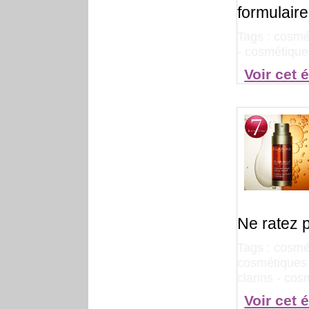
formulaire
Tags :
cosmé
-
cosmétique
Voir cet 
Ne ratez 
Tags :
cosmét
cosmétiques 
clarins
-
cosm
Voir cet 