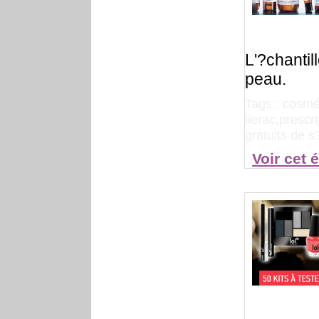
L'?chantil
peau.
Tags :
cosmé
lierac,prescr
gratuits de 
Voir cet 