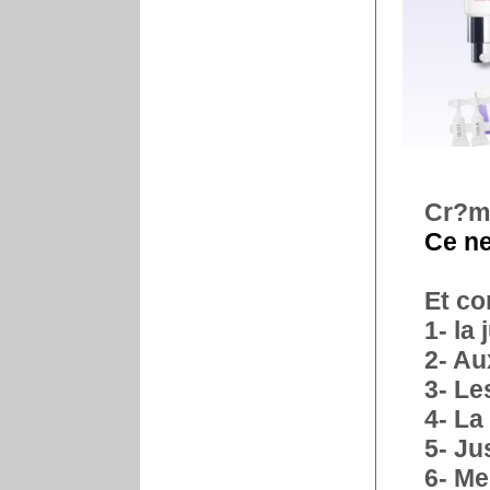
Cr?me
Ce ne
Et co
1- la 
2- A
3- Le
4- La
5- Ju
6- Me