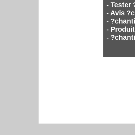
- Tester
- Avis ?
- ?chanti
- Produi
- ?chant