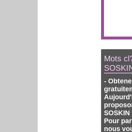
Mots cl?
SOSKIN 
- Obtene
gratuite
Aujourd'
proposon
SOSKIN
Pour par
nous vou