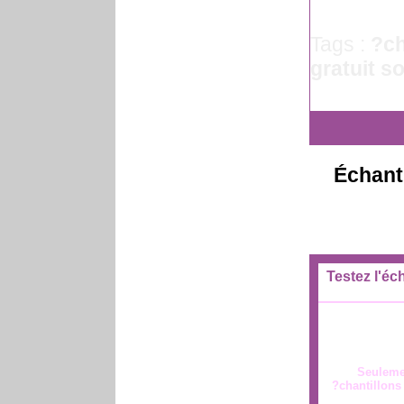
Tags :
?ch
gratuit s
Échanti
Testez l'éc
Seulemen
?chantillons