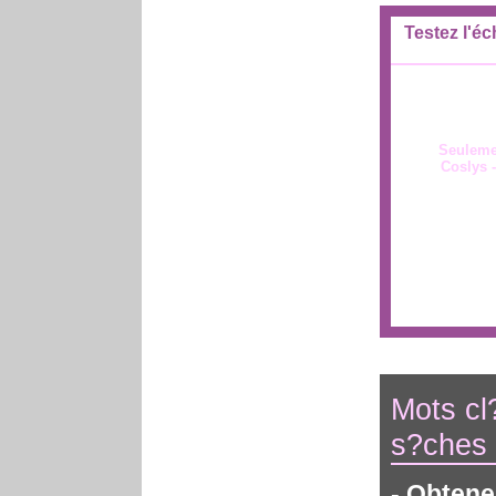
Testez l'é
Seulemen
Coslys 
Mots cl
s?ches
- Obtene