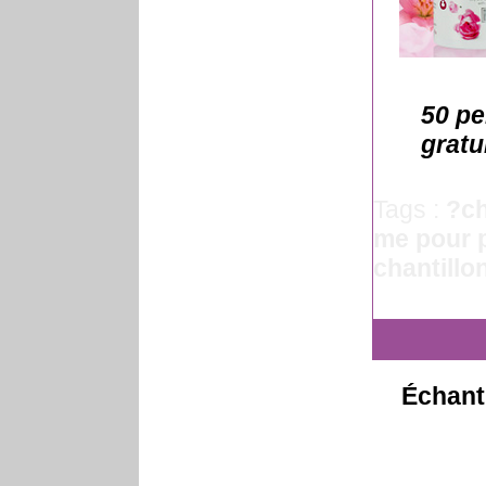
50 pe
gratui
Tags :
?ch
me pour 
chantillo
Échanti