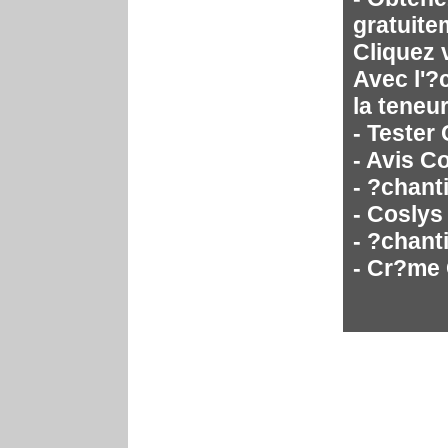
gratuite
Cliquez 
Avec l'?
la teneu
- Tester
- Avis C
- ?chant
- Coslys
- ?chant
- Cr?me 