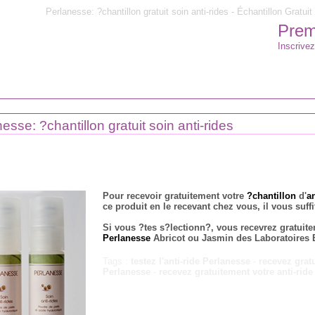
Perlanesse: ?chantillon gratuit soin anti-rides - Échantillon Gratuit 
Premi
Inscrivez
esse: ?chantillon gratuit soin anti-rides
Pour recevoir gratuitement votre
?chantillon
d'
a
ce produit en le recevant chez vous, il vous suffit
Si vous ?tes s?lectionn?, vous recevrez gratuit
Perlanesse
Abricot ou Jasmin des Laboratoires 
Tags :
testez l'anti-ride Perlanesse
-
recevez grat
Perlanesse
-
recevez gratuitement votre anti-rid