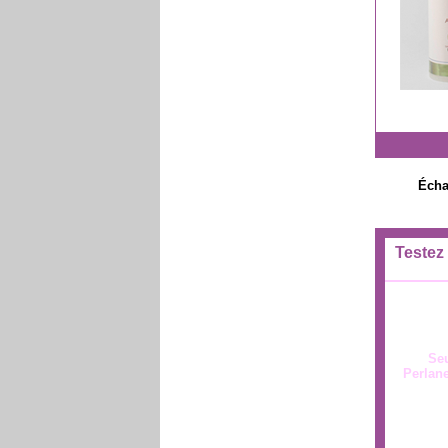
Écha
Testez 
Seu
Perlane