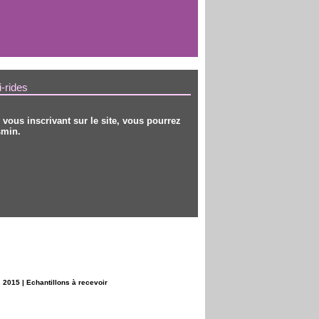
i-rides
ous inscrivant sur le site, vous pourrez
smin.
s 2015
|
Echantillons à recevoir