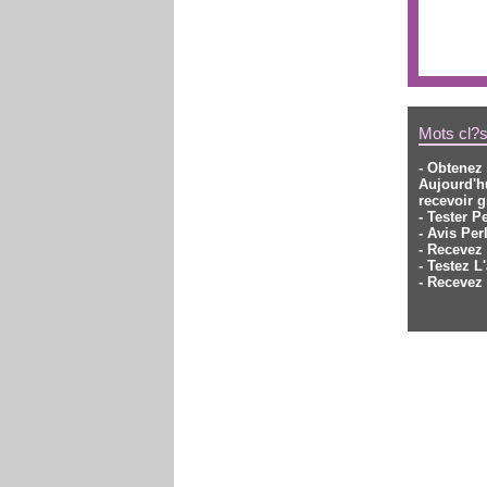
Mots cl?s 
- Obtenez 
Aujourd'h
recevoir 
- Tester P
- Avis Per
- Recevez 
- Testez L
- Recevez