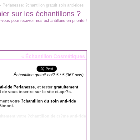
- Perlanesse: ?chantillon gratuit soin anti-rides
er sur les échantillons ?
-vous pour recevoir nos échantillons en priorité !
«
Échantillon Cosmétiques
Échantillon gratuit not?
5
/
5
(
367
avis).
nti-ride Perlanesse
, et tester
gratuitement
 de vous inscrire sur le site ci-apr?s.
ement votre
?chantillon du soin anti-ride
Bimont.
uitement votre ?chantillon de cr?me anti-ride
e
-