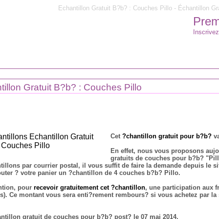
Echantillon Gratuit B?b? : Couches Pillo - Échantillon Gr
Premi
Inscrivez
illon Gratuit B?b? : Couches Pillo
Cet
?chantillon gratuit pour b?b?
va
En effet, nous vous proposons aujo
gratuits de couches pour b?b? "Pill
tillons par courrier postal, il vous suffit de faire la demande depuis le
outer ? votre panier un ?chantillon de 4 couches b?b? Pillo.
ntion, pour
recevoir gratuitement cet ?chantillon
, une participation aux 
s). Ce montant vous sera enti?rement rembours? si vous achetez par la 
ntillon gratuit de couches pour b?b? post? le 07 mai 2014.