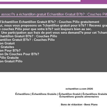
 associ?s a échantillon gratuit Echantillon Gratuit B?b? : Couches Pil
l'échantillon Echantillon Gratuit B?b? : Couches Pillo gratuitement
ui, nous vous proposons un
?chantillon gratuit pour b?b?
! Recevez gra
e couches Pillo pour que votre b?b? soit toujours bien au sec.
 : Une participation aux frais de port vous sera demand?e pour cet
?chant
chantillon Gratuit B?b? : Couches Pillo
antillon Gratuit B?b? : Couches Pillo
lon Gratuit
 Gratuites
llon Pour B?b?
llon De Couches Pour B?b?
illo Gratuite
lon Gratuit Pillo
echantillon u.com 2026
Échantillons
|
Échantillons Gratuits
|
Échantillon Gratuit
|
Échantillons Gratuit
Échantillons gratuits alimentaires
Bons de réduction
-
Bons Plans