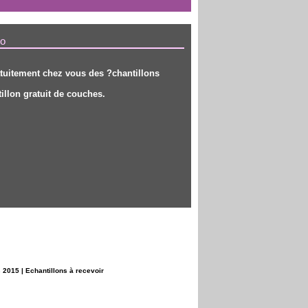
lo
tuitement chez vous des ?chantillons
illon gratuit de couches
.
s 2015
|
Echantillons à recevoir