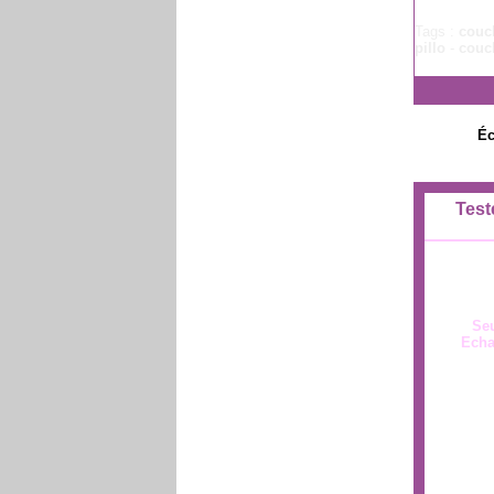
Tags :
couc
pillo
-
couch
Éc
Test
Seu
Echa