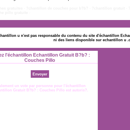
hes gratuites
-
?chantillon de couches pour b?b?
-
?chantillon gratuit
-
e pillo gratuite
-
hantillon u n'est pas responsable du contenu du site d'échantillon Echa
ni des liens disponible sur echantillon u 
ez l'échantillon Echantillon Gratuit B?b? :
Couches Pillo
lement un vote par personne pour l'échantillon
ntillon Gratuit B?b? : Couches Pillo est autoris?.