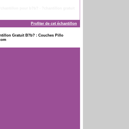
?chantillon pour b?b?
-
?chantillon gratuit
Profiter de cet échantillon
ntillon Gratuit B?b? : Couches Pillo
.com