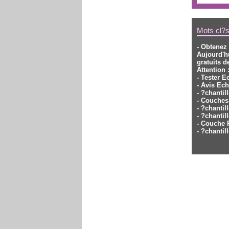
Mots cl?s
- Obtenez 
Aujourd'h
gratuits d
Attention
- Tester E
- Avis Ech
- ?chantil
- Couches
- ?chanti
- ?chanti
- Couche P
- ?chantil