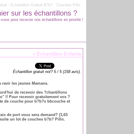
atuit - Echantillon Gratuit B?b? : Couches Pillo
er sur les échantillons ?
-vous pour recevoir nos échantillons en priorité !
«
Échantillon Enfants
Échantillon gratuit not?
5
/
5
(
158
avis).
 ravir les jeunes Mamans.
urd'hui de recevoir des ?chantillons
o" !! Pour recevoir gratuitement vos ?
 site de couche pour b?b?s bbcouche et
frais de port vous sera demand? (3,65
suite un lot de couches b?b? Pillo.