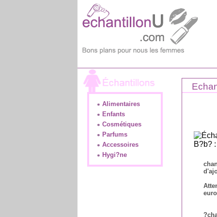
Echant
Alimentaires
Enfants
Cosmétiques
Parfums
Accessoires
Hygi?ne
chan
d'aj
Atte
euro
?cha