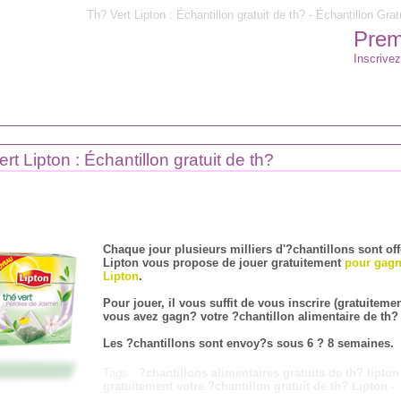
Th? Vert Lipton : Échantillon gratuit de th? - Échantillon Gratu
Premi
Inscrivez
rt Lipton : Échantillon gratuit de th?
Chaque jour plusieurs milliers d'?chantillons sont off
Lipton vous propose de jouer gratuitement
pour gagn
Lipton
.
Pour jouer, il vous suffit de vous inscrire (gratuitem
vous avez gagn? votre ?chantillon alimentaire de th?
Les ?chantillons sont envoy?s sous 6 ? 8 semaines.
Tags :
?chantillons alimentaires gratuits de th? lipto
gratuitement votre ?chantillon gratuit de th? Lipton
-