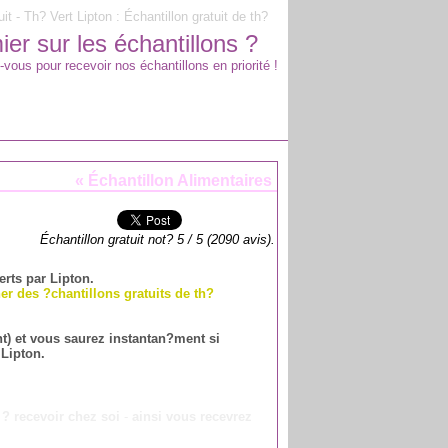
it - Th? Vert Lipton : Échantillon gratuit de th?
er sur les échantillons ?
-vous pour recevoir nos échantillons en priorité !
«
Échantillon Alimentaires
Échantillon gratuit not?
5
/
5
(
2090
avis).
erts par Lipton.
er des ?chantillons gratuits de th?
ent) et vous saurez instantan?ment si
 Lipton.
n ? recevoir chez soi
-
ainsi vous recevrez