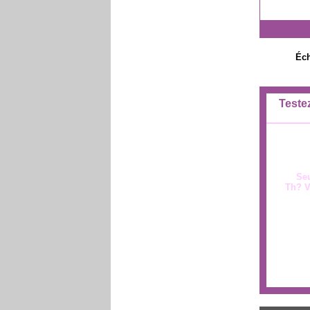
Éch
Testez
Seu
Th? Ve