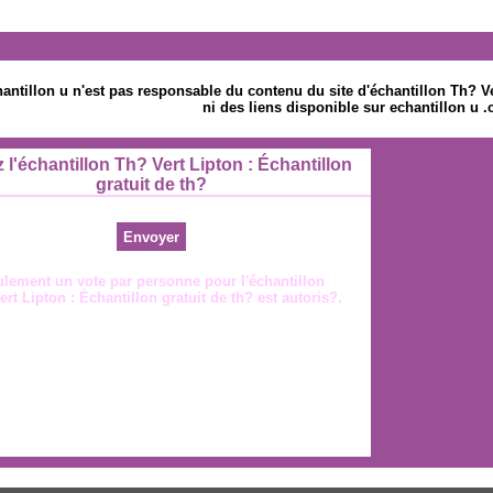
antillon u n'est pas responsable du contenu du site d'échantillon Th? Ver
ni des liens disponible sur echantillon u 
 l'échantillon Th? Vert Lipton : Échantillon
gratuit de th?
lement un vote par personne pour l'échantillon
rt Lipton : Échantillon gratuit de th? est autoris?.