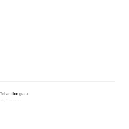
?chantillon gratuit.
Baby ? recevoir
-