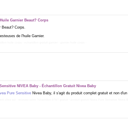
 Huile Garnier Beaut? Corps
er Beaut? Corps.
steuses de l'huile Garnier.
tillon huile corps
-
echantillon gratuit garnier
-
garnier huile corps
-
Sensitive NIVEA Baby - Échantillon Gratuit Nivea Baby
vea Pure Sensitive
Nivea Baby, il s'agit du produit complet gratuit et non d'un 
ment chez soi
-
recevez votre ?chantillon b?b? gratuit
-
produit gratuit Nivea Pure Sensitive Nivea 