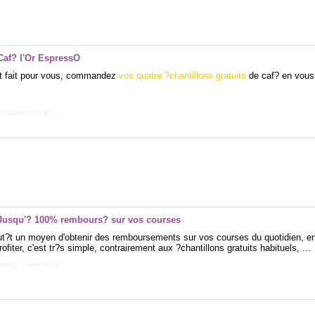
Caf? l'Or EspressO
t fait pour vous, commandez
vos quatre ?chantillons gratuits
de caf? en vous 
?chantillons caf?
-
 Jusqu'? 100% rembours? sur vos courses
ut?t un moyen d'obtenir des remboursements sur vos courses du quotidien, en 
ter, c'est tr?s simple, contrairement aux ?chantillons gratuits habituels, ...
ourses
-
alimentaire
-