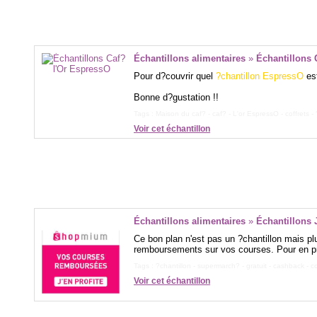
Échantillons alimentaires
»
Échantillons 
Pour d?couvrir quel
?chantillon EspressO
es
Bonne d?gustation !!
Tags :
Maison du caf?
-
caf?
-
L'or EspressO
-
coffrets
-
Voir cet échantillon
Échantillons alimentaires
»
Échantillons
Ce bon plan n'est pas un ?chantillon mais pl
remboursements sur vos courses. Pour en profi
Tags :
?chantillon
-
supermarch?
-
gratuit
-
cashback
-
c
Voir cet échantillon