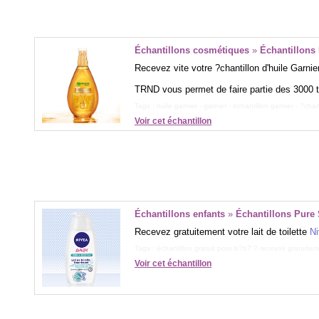
Échantillons cosmétiques
»
Échantillons
Recevez vite votre ?chantillon d'huile Garni
TRND vous permet de faire partie des 3000 te
Tags :
huile garnier
-
garnier
-
echantillon garnier
-
?chan
Voir cet échantillon
Échantillons enfants
»
Échantillons Pure 
Recevez gratuitement votre lait de toilette
Ni
Tags :
échantillon gratuit pour b?b? ? recevoir gratuite
Voir cet échantillon