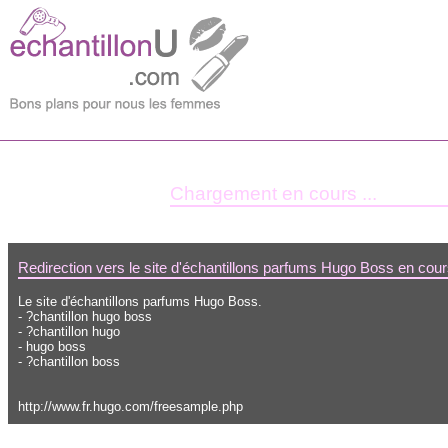
Chargement en cours ...
Redirection vers le site d'échantillons parfums Hugo Boss en cou
Le site d'échantillons parfums Hugo Boss.
- ?chantillon hugo boss
- ?chantillon hugo
- hugo boss
- ?chantillon boss
http://www.fr.hugo.com/freesample.php