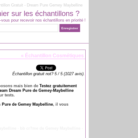
illon Gratuit - Dream Pure Gemey Maybelline
er sur les échantillons ?
-vous pour recevoir nos échantillons en priorité !
«
Échantillon Cosmétiques
Échantillon gratuit not?
5
/
5
(
1027
avis).
oposons mais bien de
Testez gratuitement
ream Dream Pure de Gemey-Maybelline
r tests.
 Pure de Gemey Maybelline
, il vous
ybelline
-
bb cr?me de Gemey Maybelline
-