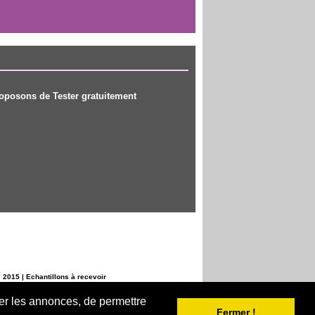
roposons de Tester gratuitement
s 2015
|
Echantillons à recevoir
ser les annonces, de permettre
Fermer !