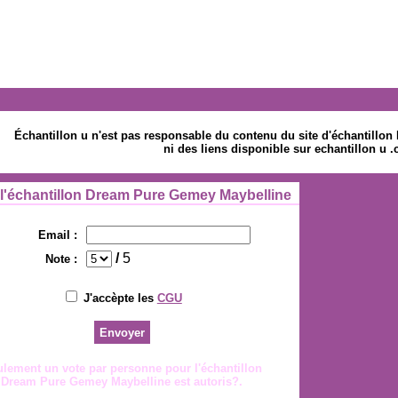
Échantillon u n'est pas responsable du contenu du site d'échantill
ni des liens disponible sur echantillon u 
 l'échantillon Dream Pure Gemey Maybelline
Email :
/
5
Note :
J'accèpte les
CGU
lement un vote par personne pour l'échantillon
Dream Pure Gemey Maybelline est autoris?.