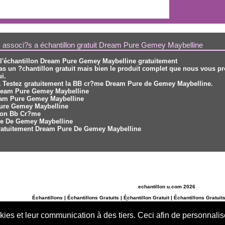
 associ?s a échantillon gratuit Dream Pure Gemey Maybelline
 l'échantillon Dream Pure Gemey Maybelline gratuitement
pas un ?chantillon gratuit mais bien le produit complet que nous vous p
i.
 Testez gratuitement la BB cr?me Dream Pure de Gemey Maybelline.
Dream Pure Gemey Maybelline
eam Pure Gemey Maybelline
ure Gemey Maybelline
llon Bb Cr?me
e De Gemey Maybelline
Gratuitement Dream Pure De Gemey Maybelline
echantillon u.com 2026
Échantillons
|
Échantillons Gratuits
|
Échantillon Gratuit
|
Échantillons Gratuit
Échantillons gratuits alimentaires
okies et leur communication à des tiers. Ceci afin de personnali
Bons de réduction
-
Bons Plans