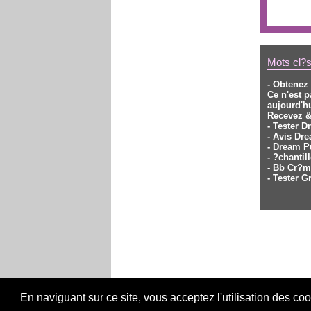
Mots cl?s
- Obtenez
Ce n'est 
aujourd'hu
Recevez &
- Tester 
- Avis Dr
- Dream P
- ?chanti
- Bb Cr?m
- Tester 
En naviguant sur ce site, vous acceptez l'utilisation des co