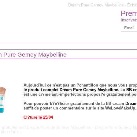
Dream Pure Gemey Maybelline - Échant
Premi
Inscrivez
 Pure Gemey Maybelline
Aujourd'hui ce n'est pas un ?chantillon que nous vous pr
le produit complet Dream Pure Gemey Maybelline
. La
BB c
est une cr?me anti-imperfections propos?e gratuitement pou
Pour pouvoir b?n?ficier gratuitement de la BB cream
Dream
suffit de poster un commentaire sur le site WeLoveMakeUp.
Cl?ture le 25/04
er gratuitement Dream Pure de Gemey Maybelline
-
Dream Pure Gemey Ma
n bb cr?me
-