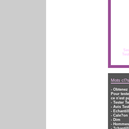
Seu
Tes
Mots cl?s
- Obtenez 
Pour teste
ce n'est p
- Tester T
- Avis Tes
- Echantil
- Cale?on
- Dim
- Homme
- ?chanti