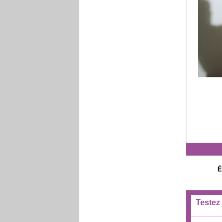
É
Testez 