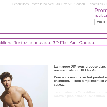
Échantillons Testez le nouveau 3D Flex Air - Cadeau - Échantillon Gr
Premi
Inscrivez
tillons Testez le nouveau 3D Flex Air - Cadeau
La marque DIM vous propose dans le
nouveau cale?on 3D Flex Air !
Pour vous inscrire au test produit e
chantillon, il suffit simplement de v
cadeau.
Tags :
cale?on
-
?chantillon homm
recevoir gratuitement
-
echantillon