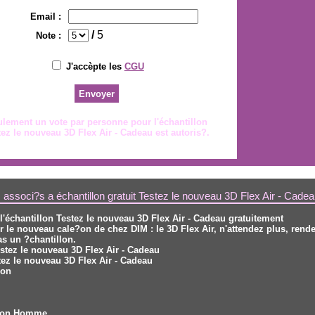
Email :
/
5
Note :
J'accèpte les
CGU
lement un vote par personne pour l'échantillon
tez le nouveau 3D Flex Air - Cadeau est autoris?.
 associ?s a échantillon gratuit Testez le nouveau 3D Flex Air - Cade
l'échantillon Testez le nouveau 3D Flex Air - Cadeau gratuitement
r le nouveau cale?on de chez DIM : le 3D Flex Air, n'attendez plus, rende
as un ?chantillon.
estez le nouveau 3D Flex Air - Cadeau
tez le nouveau 3D Flex Air - Cadeau
lon
s
llon Homme