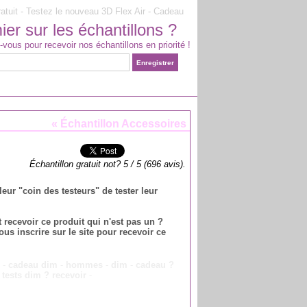
atuit - Testez le nouveau 3D Flex Air - Cadeau
er sur les échantillons ?
-vous pour recevoir nos échantillons en priorité !
«
Échantillon Accessoires
Échantillon gratuit not?
5
/
5
(
696
avis).
ur "coin des testeurs" de tester leur
t recevoir ce produit qui n'est pas un ?
ous inscrire sur le site pour recevoir ce
e
-
cadeau dim
-
hommes
-
dim
-
cadeau ?
-
tests dim ? recevoir
-